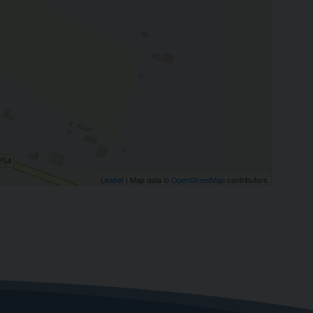
Leaflet
| Map data ©
OpenStreetMap
contributors