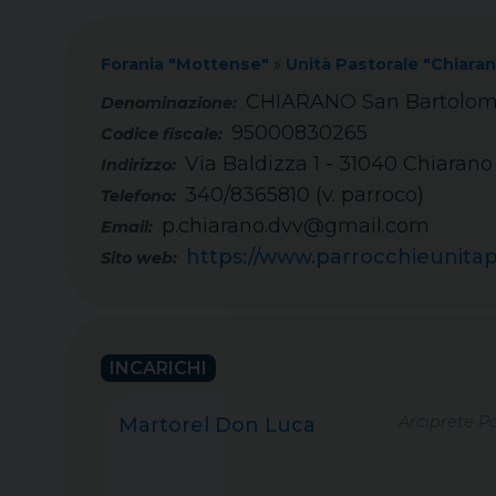
Forania "Mottense"
»
Unità Pastorale "Chiara
CHIARANO San Bartolom
95000830265
Codice fiscale:
Via Baldizza 1 - 31040 Chiarano
Indirizzo:
340/8365810 (v. parroco)
Telefono:
p.chiarano.dvv@gmail.com
Email:
https://www.parrocchieunitap
Sito web:
INCARICHI
Arciprete P
Martorel Don Luca