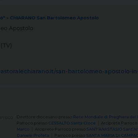
no"
»
CHIARANO San Bartolomeo Apostolo
eo Apostolo
 (TV)
astoralechiarano.it/san-bartolomeo-apostolo-in
arroco
Direttore diocesano
presso
Rete Mondiale di Preghiera del 
Parroco
presso
CESSALTO Santa Croce
Arciprete Parroco
Marco
Arciprete Parroco
presso
SANT’ANASTASIO Sant’An
Daniele Profeta
Parroco
presso
SANTA MARIA DI CAMPAGNA