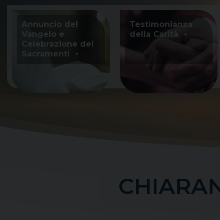
Skip
to
Annuncio del
Testimonianza
content
Vangelo e
della Carità
Celebrazione dei
Sacramenti
CHIARAN