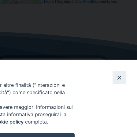
Leaflet
| Map data ©
OpenStreetMap
contributors
altre finalità ("interazioni e
cità") come specificato nella
GRAZIE PER IL TUO AIUTO
 avere maggiori informazioni sui
sta informativa proseguirai la
Insieme per la Diocesi
kie policy
completa.