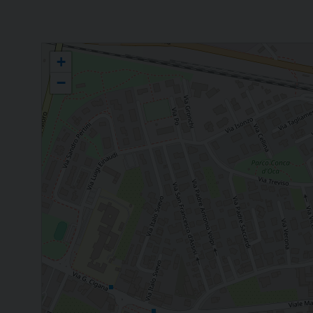
Forania "Mottense"
+
−