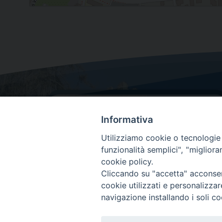
Informativa
Utilizziamo cookie o tecnologie s
funzionalità semplici", "miglior
cookie policy.
Dove siamo
Cliccando su "accetta" acconsent
Via Lorenzo Da Ponte, 116
cookie utilizzati e personalizza
31029 Vittorio Veneto (Treviso)
navigazione installando i soli co