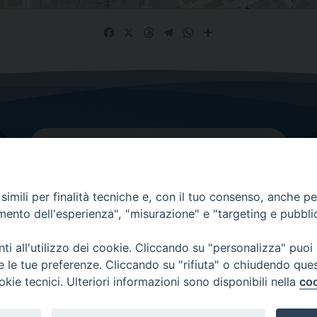
Facebook
X
Threads
Telegram
WhatsApp
Share
imili per finalità tecniche e, con il tuo consenso, anche per 
amento dell'esperienza", "misurazione" e "targeting e pubbli
Contatti principali
Tel.
0438 9481
| fax
0438 948214
i all'utilizzo dei cookie. Cliccando su "personalizza" puoi
re le tue preferenze. Cliccando su "rifiuta" o chiudendo que
EMAIL GENERALE
okie tecnici. Ulteriori informazioni sono disponibili nella
coo