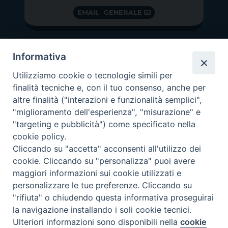
EMAIL GENERALE
Informativa
Utilizziamo cookie o tecnologie simili per
finalità tecniche e, con il tuo consenso, anche per
altre finalità ("interazioni e funzionalità semplici",
"miglioramento dell'esperienza", "misurazione" e
"targeting e pubblicità") come specificato nella
GRAZIE PER IL TUO AIUTO
cookie policy.
Insieme per la Diocesi
Cliccando su "accetta" acconsenti all'utilizzo dei
cookie. Cliccando su "personalizza" puoi avere
maggiori informazioni sui cookie utilizzati e
personalizzare le tue preferenze. Cliccando su
"rifiuta" o chiudendo questa informativa proseguirai
Copyright 2026 ©
Diocesi di Vittorio Veneto
-
Privacy
la navigazione installando i soli cookie tecnici.
Policy
Ulteriori informazioni sono disponibili nella
cookie
Preferenze Cookie