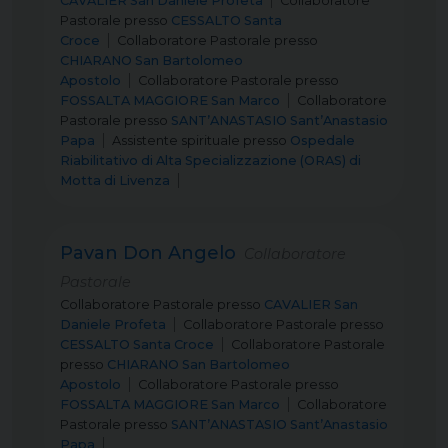
CAVALIER San Daniele Profeta
Collaboratore
Pastorale
presso
CESSALTO Santa
Croce
Collaboratore Pastorale
presso
CHIARANO San Bartolomeo
Apostolo
Collaboratore Pastorale
presso
FOSSALTA MAGGIORE San Marco
Collaboratore
Pastorale
presso
SANT’ANASTASIO Sant’Anastasio
Papa
Assistente spirituale
presso
Ospedale
Riabilitativo di Alta Specializzazione (ORAS) di
Motta di Livenza
Pavan Don Angelo
Collaboratore
Pastorale
Collaboratore Pastorale
presso
CAVALIER San
Daniele Profeta
Collaboratore Pastorale
presso
CESSALTO Santa Croce
Collaboratore Pastorale
presso
CHIARANO San Bartolomeo
Apostolo
Collaboratore Pastorale
presso
FOSSALTA MAGGIORE San Marco
Collaboratore
Pastorale
presso
SANT’ANASTASIO Sant’Anastasio
Papa