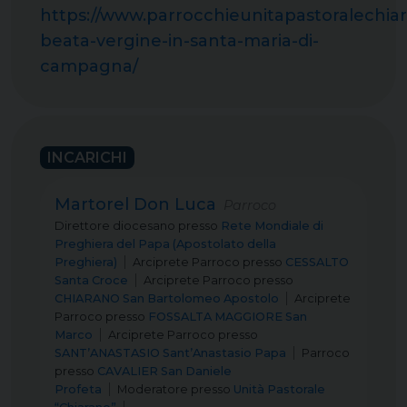
https://www.parrocchieunitapastoralechiara
beata-vergine-in-santa-maria-di-
campagna/
INCARICHI
Martorel Don Luca
Parroco
Direttore diocesano
presso
Rete Mondiale di
Preghiera del Papa (Apostolato della
Preghiera)
Arciprete Parroco
presso
CESSALTO
Santa Croce
Arciprete Parroco
presso
CHIARANO San Bartolomeo Apostolo
Arciprete
Parroco
presso
FOSSALTA MAGGIORE San
Marco
Arciprete Parroco
presso
SANT’ANASTASIO Sant’Anastasio Papa
Parroco
presso
CAVALIER San Daniele
Profeta
Moderatore
presso
Unità Pastorale