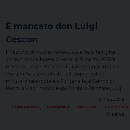
È mancato don Luigi
Cescon
Il Vescovo di Vittorio Veneto, assieme ai famigliari,
comunica che la sera di venerdì 9 marzo 2018 è
mancato il sacerdote don Luigi Cescon, parroco di
Ogliano Ha esercitato il suo lungo e fedele
ministero sacerdotale a Fontanelle, a Campo di
Pietra, a Vidor, nel Collegio Dante, a Pianzano,…
[...]
10 Marzo 2018
,
,
,
FORANIA CONEGLIANO
FORANIA MOTTENSE
MISSIONE
PRESBITER
NEWS