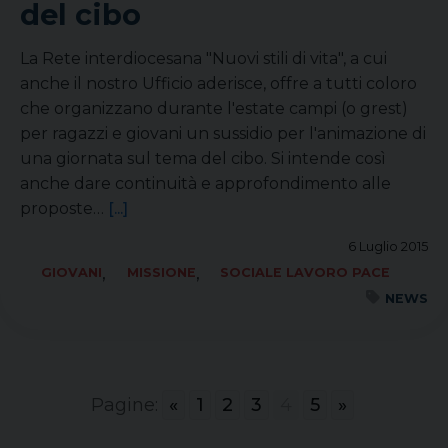
del cibo
La Rete interdiocesana "Nuovi stili di vita", a cui
anche il nostro Ufficio aderisce, offre a tutti coloro
che organizzano durante l'estate campi (o grest)
per ragazzi e giovani un sussidio per l'animazione di
una giornata sul tema del cibo. Si intende così
anche dare continuità e approfondimento alle
proposte…
[...]
6 Luglio 2015
,
,
GIOVANI
MISSIONE
SOCIALE LAVORO PACE
NEWS
Pagine:
«
1
2
3
4
5
»