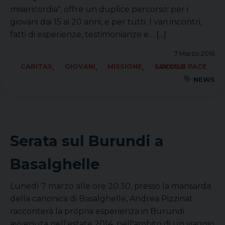
misericordia", offre un duplice percorso: per i
giovani dai 15 ai 20 anni, e per tutti. I vari incontri,
fatti di esperienze, testimonianze e…
[...]
7 Marzo 2016
,
,
,
CARITAS
GIOVANI
MISSIONE
SOCIALE LAVORO PACE
NEWS
Serata sul Burundi a
Basalghelle
Lunedì 7 marzo alle ore 20.30, presso la mansarda
della canonica di Basalghelle, Andrea Pizzinat
racconterà la propria esperienza in Burundi
avvenuta nell'estate 2014, nell'ambito di un viaggio