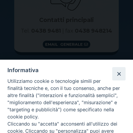
Contatti principali
Tel.
0438 9481
| fax
0438 948214
EMAIL GENERALE
Informativa
Utilizziamo cookie o tecnologie simili per
finalità tecniche e, con il tuo consenso, anche per
altre finalità ("interazioni e funzionalità semplici",
"miglioramento dell'esperienza", "misurazione" e
"targeting e pubblicità") come specificato nella
GRAZIE PER IL TUO AIUTO
cookie policy.
Insieme per la Diocesi
Cliccando su "accetta" acconsenti all'utilizzo dei
cookie. Cliccando su "personalizza" puoi avere