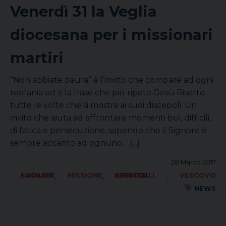
Venerdì 31 la Veglia
diocesana per i missionari
martiri
“Non abbiate paura” è l’invito che compare ad ogni
teofania ed è la frase che più ripete Gesù Risorto
tutte le volte che si mostra ai suoi discepoli. Un
invito che aiuta ad affrontare momenti bui, difficili,
di fatica e persecuzione, sapendo che il Signore è
sempre accanto ad ognuno…
[...]
28 Marzo 2017
,
,
,
FORANIA SACILESE
MISSIONE
RITIRI ED ESERCIZI SPIRITUALI
VESCOVO
NEWS