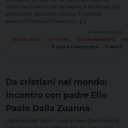
Oltre che tramite il sito diocesano, è distribuito dal
settimanale diocesano L'Azione. È possibile
scaricarlo nella sua interezza o…
[...]
24 Settembre 2015
,
,
,
CANCELLERIA
CATECHESI
COORDINAMENTO
MI
DALLA CANCELLERIA
NEWS
Da cristiani nel mondo:
incontro con padre Elio
Paolo Dalla Zuanna
I Sacerdoti del Sacro Cuore di Gesù (Dehoniani) di
Conegliano invitano all'incontro Da cristiani nel