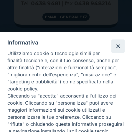
Tel.
0438 9481
| fax
0438 948214
EMAIL GENERALE
Informativa
Utilizziamo cookie o tecnologie simili per
finalità tecniche e, con il tuo consenso, anche per
altre finalità ("interazioni e funzionalità semplici",
"miglioramento dell'esperienza", "misurazione" e
"targeting e pubblicità") come specificato nella
GRAZIE PER IL TUO AIUTO
cookie policy.
Insieme per la Diocesi
Cliccando su "accetta" acconsenti all'utilizzo dei
cookie. Cliccando su "personalizza" puoi avere
maggiori informazioni sui cookie utilizzati e
personalizzare le tue preferenze. Cliccando su
"rifiuta" o chiudendo questa informativa proseguirai
Copyright 2026 ©
Diocesi di Vittorio Veneto
-
Privacy
la navigazione installando i soli cookie tecnici.