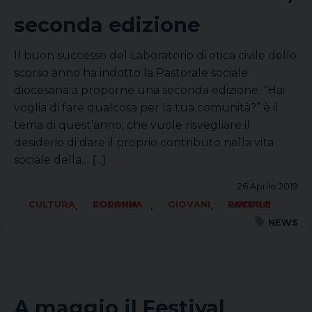
seconda edizione
Il buon successo del Laboratorio di etica civile dello
scorso anno ha indotto la Pastorale sociale
diocesana a proporne una seconda edizione. “Hai
voglia di fare qualcosa per la tua comunità?” è il
tema di quest’anno, che vuole risvegliare il
desiderio di dare il proprio contributo nella vita
sociale della…
[...]
26 Aprile 2019
,
,
,
CULTURA
FORANIA COLONNA
GIOVANI
SOCIALE LAVORO PACE
NEWS
A maggio il Festival