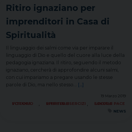
Ritiro ignaziano per
imprenditori in Casa di
Spiritualità
Il linguaggio dei salmi come via per imparare il
linguaggio di Dio e quello del cuore alla luce della
pedagogia ignaziana. Il ritiro, seguendo il metodo
ignaziano, cercherà di approfondire alcuni salmi,
con cui impariamo a pregare usando le stesse
parole di Dio, ma nello stesso…
[...]
19 Marzo 2019
,
,
FORANIA VITTORIO
RITIRI ED ESERCIZI SPIRITUALI
SOCIALE LAVORO PACE
NEWS