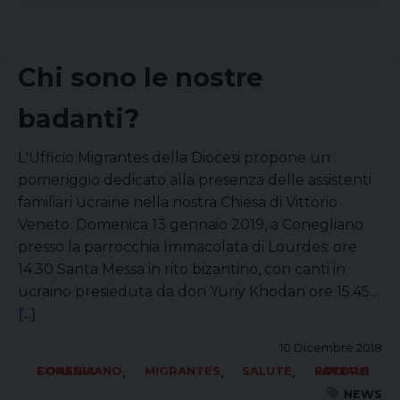
Chi sono le nostre
badanti?
L'Ufficio Migrantes della Diocesi propone un
pomeriggio dedicato alla presenza delle assistenti
familiari ucraine nella nostra Chiesa di Vittorio
Veneto. Domenica 13 gennaio 2019, a Conegliano
presso la parrocchia Immacolata di Lourdes: ore
14.30 Santa Messa in rito bizantino, con canti in
ucraino presieduta da don Yuriy Khodan ore 15.45…
[...]
10 Dicembre 2018
,
,
,
FORANIA CONEGLIANO
MIGRANTES
SALUTE
SOCIALE LAVORO PACE
NEWS