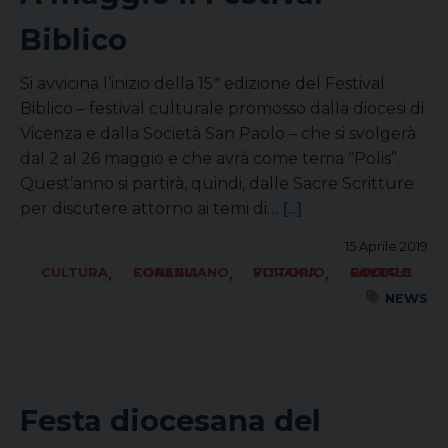
Biblico
Si avvicina l’inizio della 15ª edizione del Festival
Biblico – festival culturale promosso dalla diocesi di
Vicenza e dalla Società San Paolo – che si svolgerà
dal 2 al 26 maggio e che avrà come tema “Polis”.
Quest’anno si partirà, quindi, dalle Sacre Scritture
per discutere attorno ai temi di…
[...]
15 Aprile 2019
,
,
,
CULTURA
FORANIA CONEGLIANO
FORANIA VITTORIO
SOCIALE LAVORO PACE
NEWS
Festa diocesana del