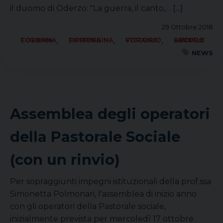
il duomo di Oderzo: "La guerra, il canto,…
[...]
29 Ottobre 2018
,
,
,
FORANIA COLONNA
FORANIA OPITERGINA
FORANIA VITTORIO
SOCIALE LAVORO PACE
NEWS
Assemblea degli operatori
della Pastorale Sociale
(con un rinvio)
Per sopraggiunti impegni istituzionali della prof.ssa
Simonetta Polmonari, l'assemblea di inizio anno
con gli operatori della Pastorale sociale,
inizialmente prevista per mercoledì 17 ottobre