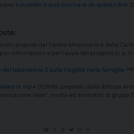
sopra,
il sussidio si può scaricare da questo link
(2
oste:
ervizio proposti dal Centro Missionario e dalla Cari
i informazioni e per l’avvio del progetto (v. p. 11
(agg
del laboratorio 2 sulla fragilità nelle famiglie
video in mp4
(129MB) preparati dalla dott.ssa Ann
nicazione reale”, rivolta ad animatori di gruppi fa
Facebook
X
Threads
Telegram
WhatsApp
Share