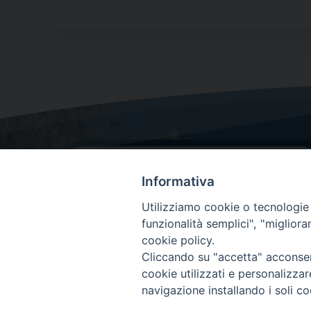
Informativa
Utilizziamo cookie o tecnologie s
funzionalità semplici", "miglior
cookie policy.
Dove siamo
Cliccando su "accetta" acconsent
Via Lorenzo Da Ponte, 116
cookie utilizzati e personalizza
31029 Vittorio Veneto (Treviso)
navigazione installando i soli co