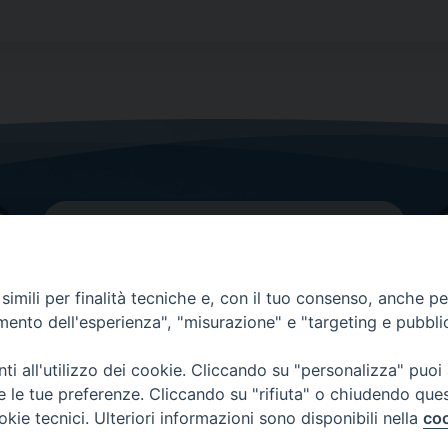
imili per finalità tecniche e, con il tuo consenso, anche per 
amento dell'esperienza", "misurazione" e "targeting e pubbli
Contatti principali
Tel.
0438 9481
| fax
0438 948214
i all'utilizzo dei cookie. Cliccando su "personalizza" puoi
re le tue preferenze. Cliccando su "rifiuta" o chiudendo que
EMAIL GENERALE
okie tecnici. Ulteriori informazioni sono disponibili nella
coo