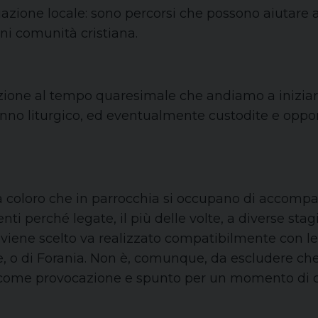
uazione locale: sono percorsi che possono aiutare a
gni comunità cristiana.
elazione al tempo quaresimale che andiamo a inizi
l’anno liturgico, ed eventualmente custodite e op
, a coloro che in parrocchia si occupano di accompa
nti perché legate, il più delle volte, a diverse stagi
 viene scelto va realizzato compatibilmente con le
ale, o di Forania. Non è, comunque, da escludere c
dio come provocazione e spunto per un momento di c