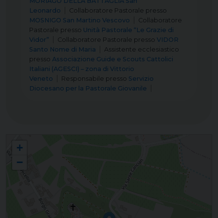
MORIAGO DELLA BATTAGLIA San
Leonardo
Collaboratore Pastorale
presso
MOSNIGO San Martino Vescovo
Collaboratore
Pastorale
presso
Unità Pastorale “Le Grazie di
Vidor”
Collaboratore Pastorale
presso
VIDOR
Santo Nome di Maria
Assistente ecclesiastico
presso
Associazione Guide e Scouts Cattolici
Italiani (AGESCI) – zona di Vittorio
Veneto
Responsabile
presso
Servizio
Diocesano per la Pastorale Giovanile
Comunità vocazionale
+
−