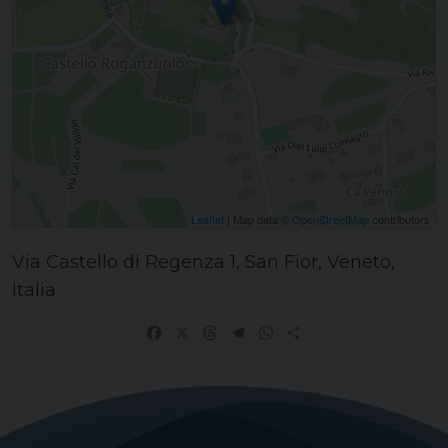
Leaflet
| Map data ©
OpenStreetMap
contributors
Via Castello di Regenza 1, San Fior, Veneto,
Italia
Facebook
X
Threads
Telegram
WhatsApp
Share