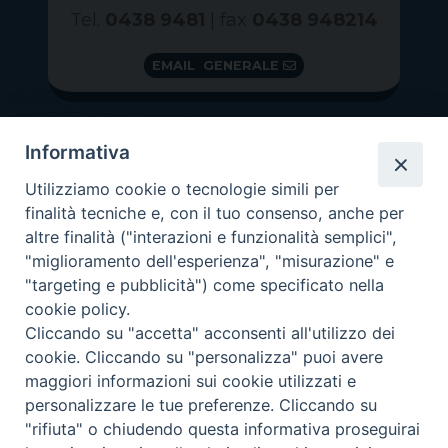
Tel.
0438 9481
| fax
0438 948214
EMAIL GENERALE
Informativa
Utilizziamo cookie o tecnologie simili per
finalità tecniche e, con il tuo consenso, anche per
altre finalità ("interazioni e funzionalità semplici",
"miglioramento dell'esperienza", "misurazione" e
"targeting e pubblicità") come specificato nella
GRAZIE PER IL TUO AIUTO
cookie policy.
Insieme per la Diocesi
Cliccando su "accetta" acconsenti all'utilizzo dei
cookie. Cliccando su "personalizza" puoi avere
maggiori informazioni sui cookie utilizzati e
personalizzare le tue preferenze. Cliccando su
"rifiuta" o chiudendo questa informativa proseguirai
Copyright 2026 ©
Diocesi di Vittorio Veneto
-
Privacy