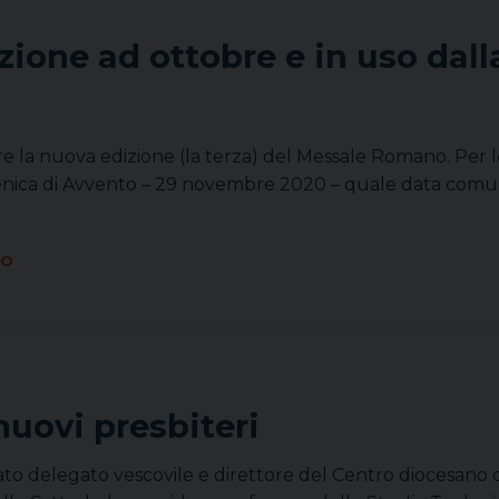
ione ad ottobre e in uso dal
are la nuova edizione (la terza) del Messale Romano. Per l
enica di Avvento – 29 novembre 2020 – quale data comune
IO
nuovi presbiteri
to delegato vescovile e direttore del Centro diocesano