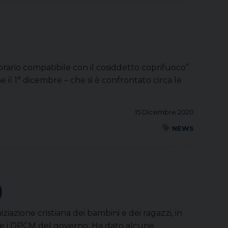
orario compatibile con il cosiddetto coprifuoco”.
 il 1° dicembre – che si è confrontato circa le
15 Dicembre 2020
NEWS
)
niziazione cristiana dei bambini e dei ragazzi, in
te i DPCM del governo. Ha dato alcune