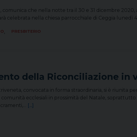
ari, comunica che nella notte tra il 30 e 31 dicembre 2020,
arà celebrata nella chiesa parrocchiale di Ceggia lunedì 4 
,
TO
PRESBITERIO
ento della Riconciliazione in v
iveneta, convocata in forma straordinaria, si è riunita p
comunità ecclesiali in prossimità del Natale, soprattut
sacramenti,…
[...]