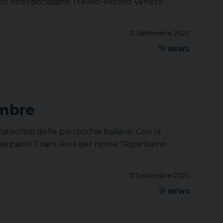
ico Interdiocesano Treviso-Vittorio Veneto.
21 Settembre 2020
NEWS
embre
catechisti delle parrocchie italiane. Con la
 Pierpaolo Triani. Avrà per nome "Ripartiamo
17 Settembre 2020
NEWS