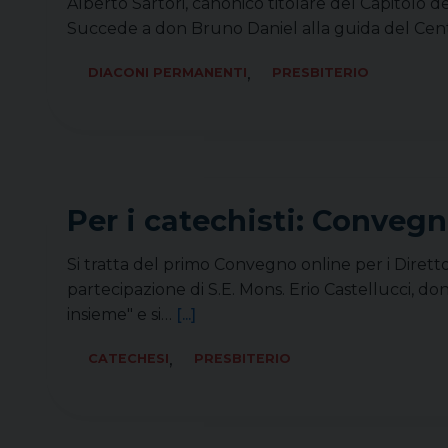
Alberto Sartori, canonico titolare del Capitolo 
Succede a don Bruno Daniel alla guida del Ce
,
DIACONI PERMANENTI
PRESBITERIO
Per i catechisti: Convegn
Si tratta del primo Convegno online per i Direttor
partecipazione di S.E. Mons. Erio Castellucci, don
insieme" e si…
[...]
,
CATECHESI
PRESBITERIO