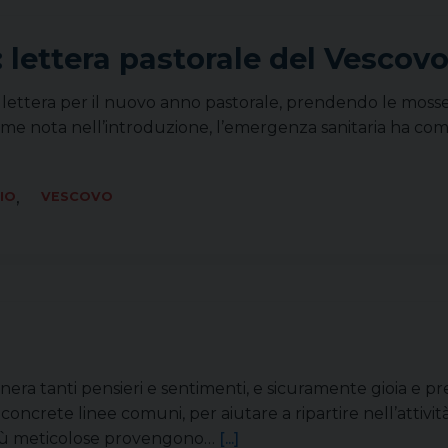
: lettera pastorale del Vescovo
 lettera per il nuovo anno pastorale, prendendo le mosse 
e. Come nota nell’introduzione, l’emergenza sanitaria ha
,
IO
VESCOVO
ra tanti pensieri e sentimenti, e sicuramente gioia e pr
oncrete linee comuni, per aiutare a ripartire nell’attività
i più meticolose provengono…
[...]