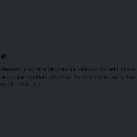
ne
ndamenti e nomine disposte dal vescovo Corrado: padre L
 vicario parrocchiale di Combai, Farrò e Miane. mons. Tarci
storale delle…
[...]