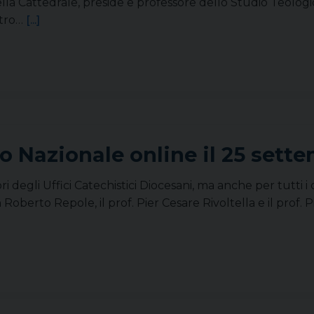
della Cattedrale, preside e professore dello Studio Teolog
ntro…
[...]
o Nazionale online il 25 sett
i degli Uffici Catechistici Diocesani, ma anche per tutti i 
 Roberto Repole, il prof. Pier Cesare Rivoltella e il prof.