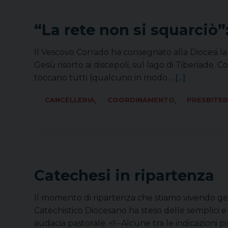
“La rete non si squarciò”
Il Vescovo Corrado ha consegnato alla Diocesi la
Gesù risorto ai discepoli, sul lago di Tiberiad
toccano tutti (qualcuno in modo…
[...]
,
,
CANCELLERIA
COORDINAMENTO
PRESBITER
Catechesi in ripartenza
Il momento di ripartenza che stiamo vivendo gene
Catechistico Diocesano ha steso delle semplici e c
audacia pastorale. <!--Alcune tra le indicazion