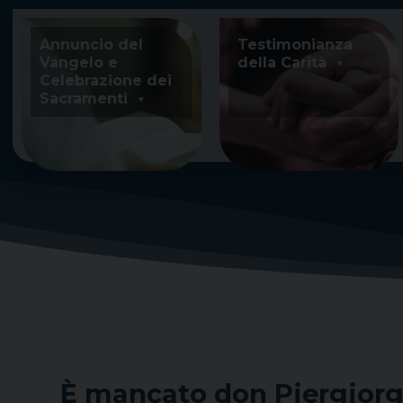
Skip
to
Annuncio del
Testimonianza
content
Vangelo e
della Carità
Celebrazione dei
Sacramenti
È mancato don Piergiorg