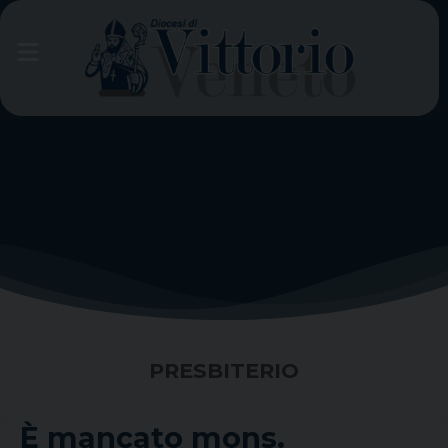
Skip
to
content
PRESBITERIO
È mancato mons.