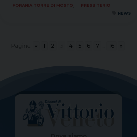
,
FORANIA TORRE DI MOSTO
PRESBITERIO
NEWS
Pagine:
«
1
2
3
4
5
6
7
...
16
»
Dove siamo