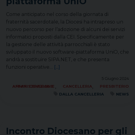
piattaforma UniO
Come anticipato nel corso della giornata di
fraternità sacerdotale, la Diocesi ha intrapreso un
nuovo percorso per l’adozione di alcuni dei servizi
informatici proposti dalla CEI. Specificamente per
la gestione delle attività parrocchiali è stato
sviluppato il nuovo software-piattaforma UniO, che
andrà a sostituire SIPA.NET, e che presenta
funzioni operative…
[...]
5 Giugno 2024
,
,
AFFARI GENERALI E AMMINISTRAZIONE
CANCELLERIA
PRESBITERIO
DALLA CANCELLERIA
NEWS
Incontro Diocesano per gli