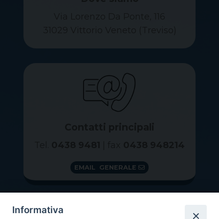
Via Lorenzo Da Ponte, 116
31029 Vittorio Veneto (Treviso)
Contatti principali
Tel.
0438 9481
| fax
0438 948214
EMAIL GENERALE
Informativa