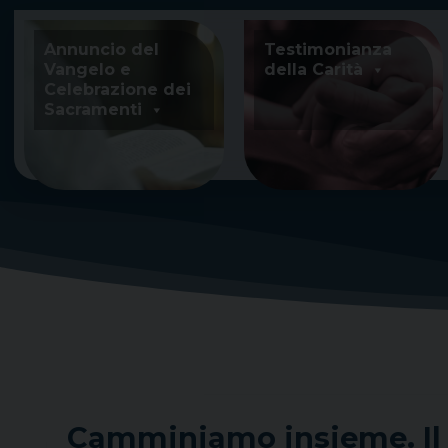
Skip
to
Annuncio del
Testimonianza
content
Vangelo e
della Carità
Celebrazione dei
Sacramenti
Camminiamo insieme. Il S