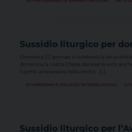
,
AFFARI GENERALI E AMMINISTRAZIONE
ARTE S
Sussidio liturgico per d
Domenica 23 gennaio si celebrerà la terza domenica
domenica la nostra Chiesa diocesana vivrà, anche 
il primo anniversario dalla morte…
[...]
,
ECUMENISMO E DIALOGO INTERRELIGIOSO
LIT
Sussidio liturgico per l’A