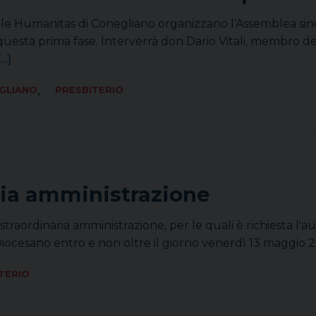
urale Humanitas di Conegliano organizzano l’Assemblea si
di questa prima fase. Interverrà don Dario Vitali, membro
...]
,
GLIANO
PRESBITERIO
ria amministrazione
traordinaria amministrazione, per le quali è richiesta l'a
iocesano entro e non oltre il giorno venerdì 13 maggio 
TERIO