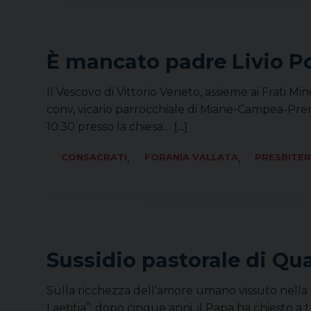
È mancato padre Livio P
Il Vescovo di Vittorio Veneto, assieme ai Frati 
conv, vicario parrocchiale di Miane-Campea-Prema
10.30 presso la chiesa…
[...]
,
,
CONSACRATI
FORANIA VALLATA
PRESBITER
Sussidio pastorale di Qua
Sulla ricchezza dell’amore umano vissuto nella 
Laetitia”: dopo cinque anni, il Papa ha chiesto a