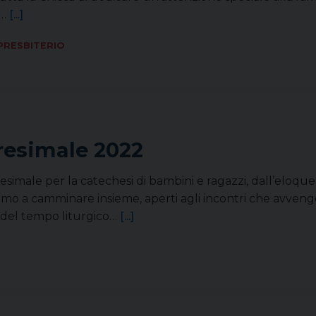
e…
[...]
PRESBITERIO
resimale 2022
imale per la catechesi di bambini e ragazzi, dall’eloquent
iamo a camminare insieme, aperti agli incontri che avven
 del tempo liturgico…
[...]