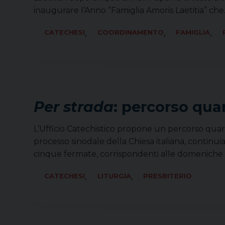
inaugurare l’Anno “Famiglia Amoris Laetitia” ch
,
,
,
CATECHESI
COORDINAMENTO
FAMIGLIA
Per strada
: percorso qua
L’Ufficio Catechistico propone un percorso quares
processo sinodale della Chiesa italiana, continu
cinque fermate, corrispondenti alle domeniche
,
,
CATECHESI
LITURGIA
PRESBITERIO