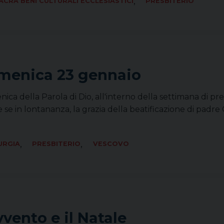
,
ACRA BENI CULTURALI ECCLESIASTICI
PRESBITERIO
omenica 23 gennaio
 della Parola di Dio, all'interno della settimana di preghi
se in lontananza, la grazia della beatificazione di padre 
,
,
URGIA
PRESBITERIO
VESCOVO
vvento e il Natale