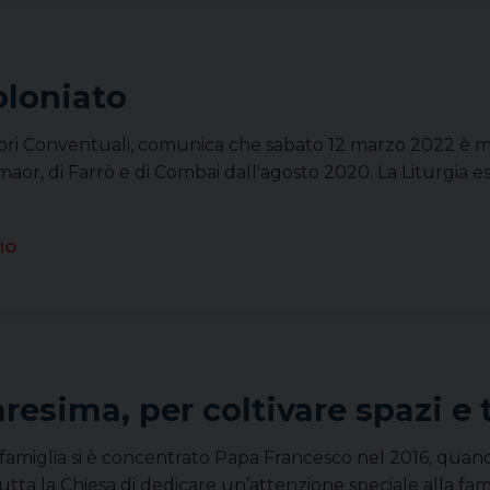
oloniato
Minori Conventuali, comunica che sabato 12 marzo 2022 è m
or, di Farrò e di Combai dall'agosto 2020. La Liturgia es
IO
resima, per coltivare spazi e
famiglia si è concentrato Papa Francesco nel 2016, quando
 tutta la Chiesa di dedicare un’attenzione speciale alla fa