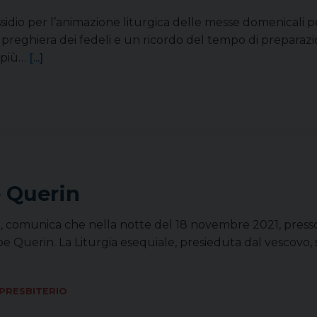
ssidio per l’animazione liturgica delle messe domenicali p
la preghiera dei fedeli e un ricordo del tempo di prepar
 più…
[...]
 Querin
iari, comunica che nella notte del 18 novembre 2021, press
 Querin. La Liturgia esequiale, presieduta dal vescovo,
PRESBITERIO