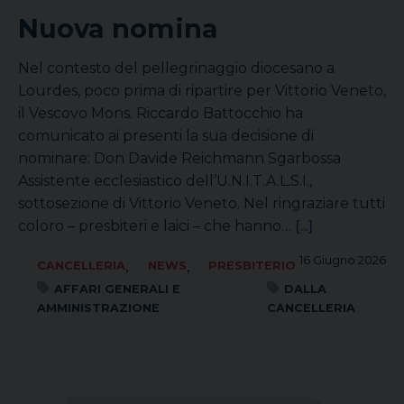
Nuova nomina
Nel contesto del pellegrinaggio diocesano a
Lourdes, poco prima di ripartire per Vittorio Veneto,
il Vescovo Mons. Riccardo Battocchio ha
comunicato ai presenti la sua decisione di
nominare: Don Davide Reichmann Sgarbossa
Assistente ecclesiastico dell’U.N.I.T.A.L.S.I.,
sottosezione di Vittorio Veneto. Nel ringraziare tutti
coloro – presbiteri e laici – che hanno…
[...]
16 Giugno 2026
,
,
CANCELLERIA
NEWS
PRESBITERIO
AFFARI GENERALI E
DALLA
AMMINISTRAZIONE
CANCELLERIA