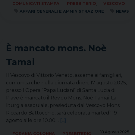
,
,
COMUNICATI STAMPA
PRESBITERIO
VESCOVO
AFFARI GENERALI E AMMINISTRAZIONE
NEWS
È mancato mons. Noè
Tamai
Il Vescovo di Vittorio Veneto, assieme ai famigliari,
comunica che nella giornata di ieri, 17 agosto 2025,
presso l’Opera “Papa Luciani” di Santa Lucia di
Piave è mancato il Rev.do Mons. Noè Tamai. La
liturgia esequiale, presieduta dal Vescovo Mons.
Riccardo Battocchio, sarà celebrata martedì 19
agosto alle ore 10.00…
[...]
18 Agosto 2025
,
FORANIA COLONNA
PRESBITERIO