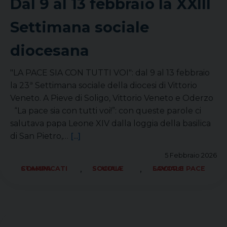
Dal 9 al 13 febbraio la XXIII
Settimana sociale
diocesana
"LA PACE SIA CON TUTTI VOI": dal 9 al 13 febbraio
la 23ª Settimana sociale della diocesi di Vittorio
Veneto. A Pieve di Soligo, Vittorio Veneto e Oderzo
“La pace sia con tutti voi!”: con queste parole ci
salutava papa Leone XIV dalla loggia della basilica
di San Pietro,…
[...]
5 Febbraio 2026
,
,
COMUNICATI STAMPA
SCUOLA SOCIALE
SOCIALE LAVORO PACE