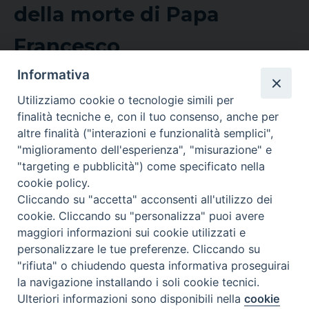
della morte di Papa
Francesco
Informativa
Il messaggio di mons. Martino Zagonel,
Amministratore diocesano, alla notizia della morte
Utilizziamo cookie o tecnologie simili per
di Papa Francesco. Oggi, alle 15, il suono delle
finalità tecniche e, con il tuo consenso, anche per
campane e mercoledì una Messa in suffragio del
altre finalità ("interazioni e funzionalità semplici",
Pontefice. «Abbiamo ricevuto con dolore la notizia
"miglioramento dell'esperienza", "misurazione" e
della morte di Papa Francesco – scrive mons.
"targeting e pubblicità") come specificato nella
Martino Zagonel, Amministratore diocesano della
cookie policy.
diocesi…
[...]
Cliccando su "accetta" acconsenti all'utilizzo dei
cookie. Cliccando su "personalizza" puoi avere
21 Aprile 2025
maggiori informazioni sui cookie utilizzati e
,
,
,
COMUNICATI STAMPA
FORANIA VITTORIO
PRESBITERIO
VESCOV
personalizzare le tue preferenze. Cliccando su
AFFARI GENERALI E AMMINISTRAZIONE
NEWS
"rifiuta" o chiudendo questa informativa proseguirai
la navigazione installando i soli cookie tecnici.
Ulteriori informazioni sono disponibili nella
cookie
Preferenze Cookie