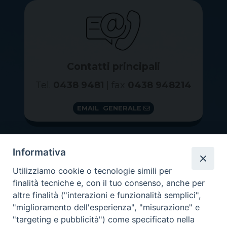
Contatti principali
Tel.
0438 9481
| fax
0438 948214
EMAIL GENERALE
Informativa
Utilizziamo cookie o tecnologie simili per
finalità tecniche e, con il tuo consenso, anche per
altre finalità ("interazioni e funzionalità semplici",
"miglioramento dell'esperienza", "misurazione" e
"targeting e pubblicità") come specificato nella
GRAZIE PER IL TUO AIUTO