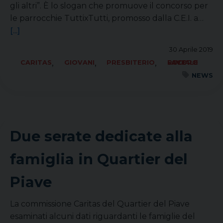
gli altri”. È lo slogan che promuove il concorso per
le parrocchie TuttixTutti, promosso dalla C.E.I. a…
[...]
30 Aprile 2019
,
,
,
CARITAS
GIOVANI
PRESBITERIO
SOCIALE LAVORO PACE
NEWS
Due serate dedicate alla
famiglia in Quartier del
Piave
La commissione Caritas del Quartier del Piave
esaminati alcuni dati riguardanti le famiglie del