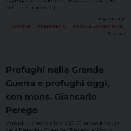
aggregazioni laicali sono invitate ad alleviare le
difficili condizioni…
[...]
26 Agosto 2016
,
,
CARITAS
PRESBITERIO
SOCIALE LAVORO PACE
NEWS
Profughi nella Grande
Guerra e profughi oggi,
con mons. Giancarlo
Perego
Venerdì 17 giugno alle ore 20.30, presso il Museo
della Battaglia - Chiesa San Paoletto a Vittorio