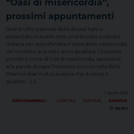
“Oasi di misericordia”,
prossimi appuntamenti
Diversi Uffici pastorali della diocesi hanno
presentato in questi mesi un’articolata proposta
unitaria per approfondire il tema della misericordia,
nel contesto di questo anno giubilare. L’iniziativa
prende il nome di Oasi di misericordia, ispirandosi
alle parole di papa Francesco con cui nella Bolla
Misericordiae Vultus auspica che durante il
giubileo…
[...]
11 Aprile 2016
,
,
,
ARTE SACRA BENI CULTURALI ECCLESIASTICI
CARITAS
GIOVANI
SOCIALE LAVORO PACE
NEWS