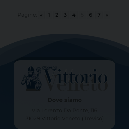
Pagine:
«
1
2
3
4
5
6
7
»
Dove siamo
Via Lorenzo Da Ponte, 116
31029 Vittorio Veneto (Treviso)