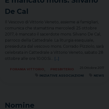
È mancato mons. Silvano
De Cal
Il Vescovo di Vittorio Veneto, assieme ai famigliari,
comunica che stamattina mercoledì 25 ottobre
2017, è mancato il sacerdote mons. Silvano De Cal,
parroco della Cattedrale. La liturgia esequiale,
presieduta dal vescovo mons. Corrado Pizziolo, sarà
celebrata in Cattedrale a Vittorio Veneto, sabato 28
ottobre alle ore 10.00.Si…
[...]
25 Ottobre 2017
,
FORANIA VITTORIO
PRESBITERIO
INIZIATIVE ASSOCIAZIONI
NEWS
Nomine