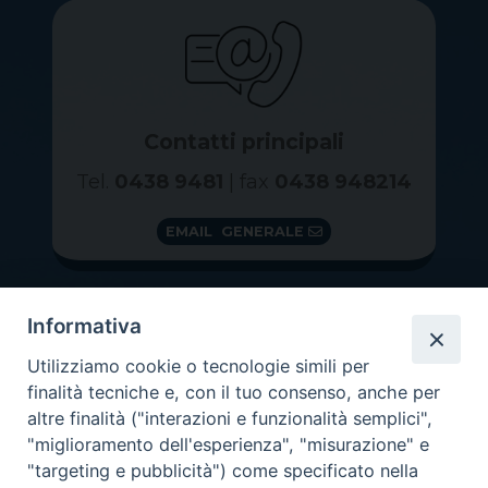
Contatti principali
Tel.
0438 9481
| fax
0438 948214
EMAIL GENERALE
Informativa
Utilizziamo cookie o tecnologie simili per
finalità tecniche e, con il tuo consenso, anche per
altre finalità ("interazioni e funzionalità semplici",
"miglioramento dell'esperienza", "misurazione" e
"targeting e pubblicità") come specificato nella
GRAZIE PER IL TUO AIUTO