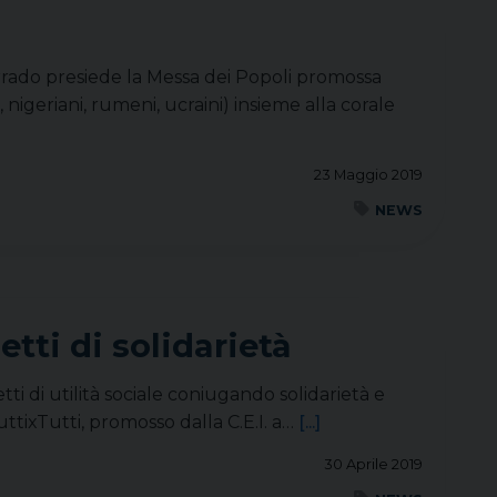
rrado presiede la Messa dei Popoli promossa
, nigeriani, rumeni, ucraini) insieme alla corale
23 Maggio 2019
NEWS
tti di solidarietà
ti di utilità sociale coniugando solidarietà e
ttixTutti, promosso dalla C.E.I. a…
[...]
30 Aprile 2019