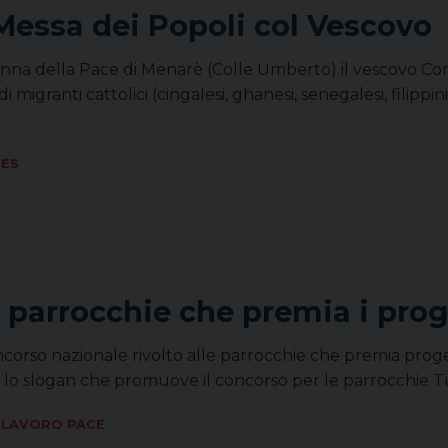
essa dei Popoli col Vescovo
onna della Pace di Menarè (Colle Umberto) il vescovo Co
migranti cattolici (cingalesi, ghanesi, senegalesi, filippini
TES
 parrocchie che premia i proge
oncorso nazionale rivolto alle parrocchie che premia proget
 È lo slogan che promuove il concorso per le parrocchie Tu
 LAVORO PACE