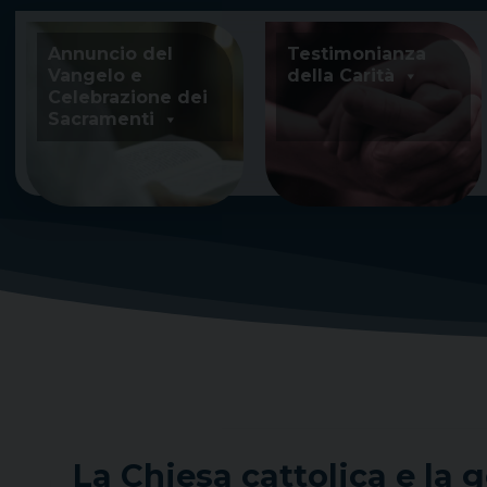
Skip
to
Annuncio del
Testimonianza
content
Vangelo e
della Carità
Celebrazione dei
Sacramenti
La Chiesa cattolica e la g