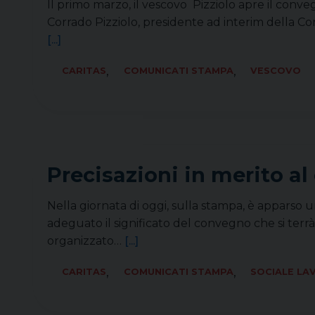
Il primo marzo, il vescovo Pizziolo apre il con
Corrado Pizziolo, presidente ad interim della Comm
[...]
,
,
CARITAS
COMUNICATI STAMPA
VESCOVO
Precisazioni in merito a
Nella giornata di oggi, sulla stampa, è apparso 
adeguato il significato del convegno che si terrà
organizzato…
[...]
,
,
CARITAS
COMUNICATI STAMPA
SOCIALE LA