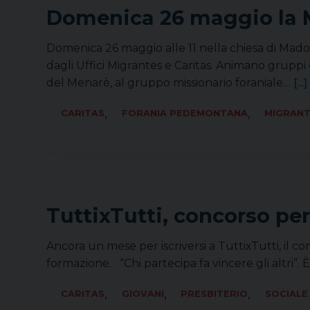
Domenica 26 maggio la M
Domenica 26 maggio alle 11 nella chiesa di Mad
dagli Uffici Migrantes e Caritas. Animano gruppi di 
del Menarè, al gruppo missionario foraniale…
[...]
,
,
CARITAS
FORANIA PEDEMONTANA
MIGRAN
TuttixTutti, concorso per
Ancora un mese per iscriversi a TuttixTutti, il c
formazione. “Chi partecipa fa vincere gli altri”.
,
,
,
CARITAS
GIOVANI
PRESBITERIO
SOCIALE