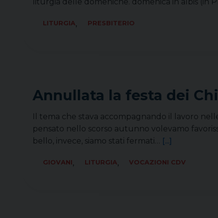
liturgia delle domeniche. domenica in albis (i
,
LITURGIA
PRESBITERIO
Annullata la festa dei Chi
Il tema che stava accompagnando il lavoro nelle 
pensato nello scorso autunno volevamo favorisse 
bello, invece, siamo stati fermati…
[...]
,
,
GIOVANI
LITURGIA
VOCAZIONI CDV