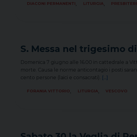
,
,
DIACONI PERMANENTI
LITURGIA
PRESBITER
S. Messa nel trigesimo d
Domenica 7 giugno alle 16.00 in cattedrale a Vit
morte. Causa le norme anticontagio i posti saranno
cento persone (laici e consacrati).
[...]
,
,
FORANIA VITTORIO
LITURGIA
VESCOVO
Sabato 30 la Veglia di P