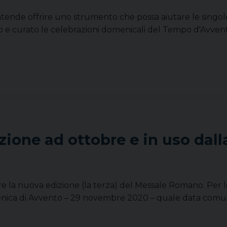
tende offrire uno strumento che possa aiutare le singole p
to e curato le celebrazioni domenicali del Tempo d'Avven
ione ad ottobre e in uso dal
are la nuova edizione (la terza) del Messale Romano. Per l
enica di Avvento – 29 novembre 2020 – quale data comune