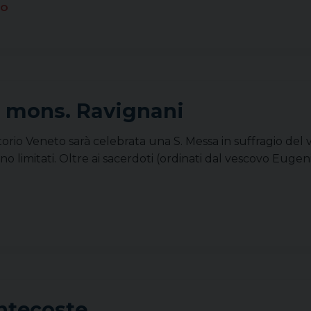
IO
i mons. Ravignani
torio Veneto sarà celebrata una S. Messa in suffragio del
 limitati. Oltre ai sacerdoti (ordinati dal vescovo Eugenio
entecoste