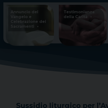
Skip
to
Annuncio del
Testimonianza
content
Vangelo e
della Carità
Celebrazione dei
Sacramenti
Sussidio liturgico per l’