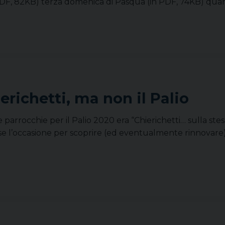
n PDF, 82KB) terza domenica di Pasqua (in PDF, 74KB) qua
erichetti, ma non il Palio
parrocchie per il Palio 2020 era “Chierichetti… sulla stes
l’occasione per scoprire (ed eventualmente rinnovare) la 