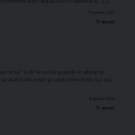
rta domenica di Pasqua, curato assieme al…
[...]
17 Aprile 2020
NEWS
sa canoa”. A dir la verità, quando lo abbiamo
vitalità dei nostri gruppi chierichetti. Sul più
8 Aprile 2020
NEWS