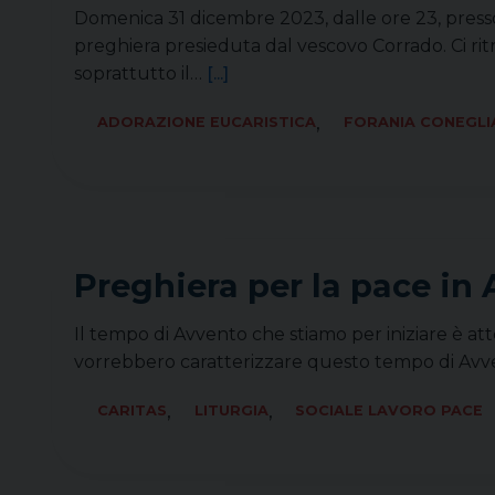
Domenica 31 dicembre 2023, dalle ore 23, presso 
preghiera presieduta dal vescovo Corrado. Ci rit
soprattutto il…
[...]
,
ADORAZIONE EUCARISTICA
FORANIA CONEGL
Preghiera per la pace in
Il tempo di Avvento che stiamo per iniziare è attes
vorrebbero caratterizzare questo tempo di Avve
,
,
CARITAS
LITURGIA
SOCIALE LAVORO PACE