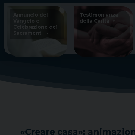
Skip
to
Annuncio del
Testimonianza
content
Vangelo e
della Carità
Celebrazione dei
Sacramenti
«Creare casa»: animazion