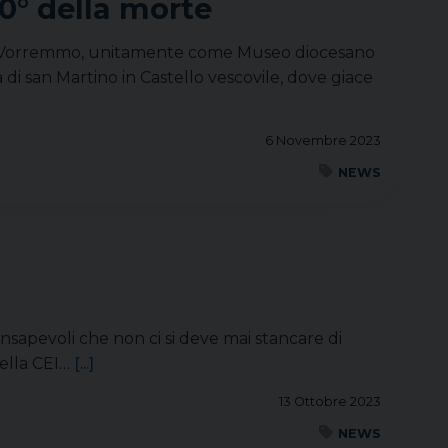
0° della morte
to. Vorremmo, unitamente come Museo diocesano
a di san Martino in Castello vescovile, dove giace
6 Novembre 2023
NEWS
onsapevoli che non ci si deve mai stancare di
della CEI…
[...]
13 Ottobre 2023
NEWS