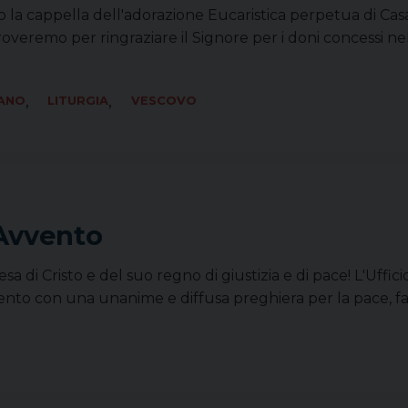
la cappella dell'adorazione Eucaristica perpetua di Casa 
roveremo per ringraziare il Signore per i doni concessi ne
,
,
IANO
LITURGIA
VESCOVO
 Avvento
a di Cristo e del suo regno di giustizia e di pace! L'Uffici
nto con una unanime e diffusa preghiera per la pace, f