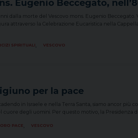
s. Eugenio Beccegato, nell’8
80 anni dalla morte del Vescovo mons. Eugenio Beccega
 figura attraverso la Celebrazione Eucaristica nella Cappell
,
RCIZI SPIRITUALI
VESCOVO
igiuno per la pace
accadendo in Israele e nella Terra Santa, siamo ancor più c
l cuore degli uomini. Per questo motivo, la Presidenza 
,
VORO PACE
VESCOVO