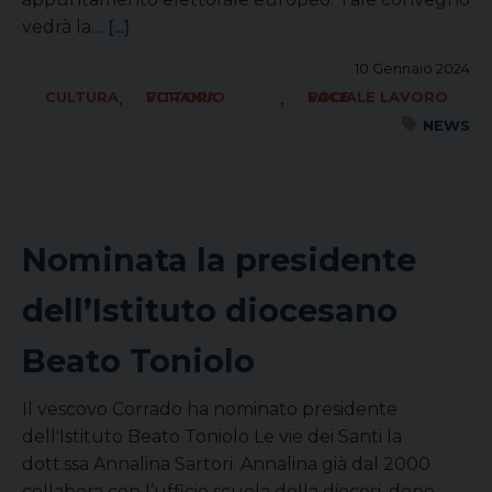
vedrà la…
[...]
10 Gennaio 2024
,
,
CULTURA
FORANIA VITTORIO
SOCIALE LAVORO PACE
NEWS
Nominata la presidente
dell’Istituto diocesano
Beato Toniolo
Il vescovo Corrado ha nominato presidente
dell'Istituto Beato Toniolo Le vie dei Santi la
dott.ssa Annalina Sartori. Annalina già dal 2000
collabora con l’ufficio scuola della diocesi, dopo