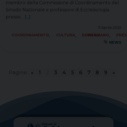
membro della Commissione di Coordinamento del
Sinodo Nazionale e professore di Ecclesiologia
presso…
[...]
11 Aprile 2022
,
,
,
COORDINAMENTO
CULTURA
FORANIA CONEGLIANO
PRES
NEWS
Pagine:
«
1
2
3
4
5
6
7
8
9
»