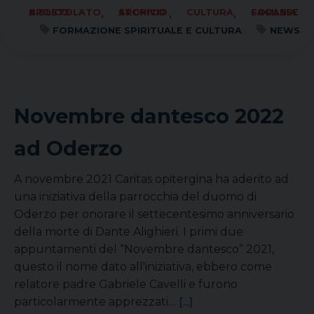
,
,
,
APOSTOLATO BIBLICO
ARCHIVIO STORICO
CULTURA
FORANIA SACILESE
FORMAZIONE SPIRITUALE E CULTURA
NEWS
Novembre dantesco 2022
ad Oderzo
A novembre 2021 Caritas opitergina ha aderito ad
una iniziativa della parrocchia del duomo di
Oderzo per onorare il settecentesimo anniversario
della morte di Dante Alighieri. I primi due
appuntamenti del “Novembre dantesco” 2021,
questo il nome dato all'iniziativa, ebbero come
relatore padre Gabriele Cavelli e furono
particolarmente apprezzati…
[...]