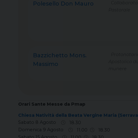
Collaborato
Polesello Don Mauro
Pastorale
Protonotari
Bazzichetto Mons.
Apostolico d
Massimo
munere
Orari Sante Messe da Pmap
Chiesa Natività della Beata Vergine Maria (Serraval
Sabato 8 Agosto
18.30
Domenica 9 Agosto
11.00
18.30
Sabato 15 Agosto
11.00
18.30