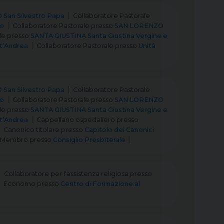
San Silvestro Papa
Collaboratore Pastorale
to
Collaboratore Pastorale
presso
SAN LORENZO
le
presso
SANTA GIUSTINA Santa Giustina Vergine e
t’Andrea
Collaboratore Pastorale
presso
Unità
San Silvestro Papa
Collaboratore Pastorale
to
Collaboratore Pastorale
presso
SAN LORENZO
le
presso
SANTA GIUSTINA Santa Giustina Vergine e
t’Andrea
Cappellano ospedaliero
presso
Canonico titolare
presso
Capitolo dei Canonici
Membro
presso
Consiglio Presbiterale
Collaboratore per l'assistenza religiosa
presso
Economo
presso
Centro di Formazione al