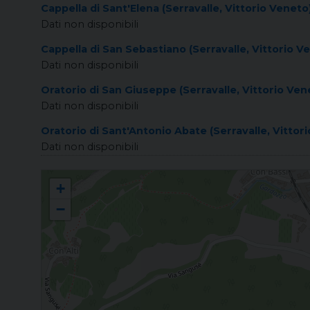
Cappella di Sant'Elena (Serravalle, Vittorio Veneto
Dati non disponibili
Cappella di San Sebastiano (Serravalle, Vittorio V
Dati non disponibili
Oratorio di San Giuseppe (Serravalle, Vittorio Ven
Dati non disponibili
Oratorio di Sant'Antonio Abate (Serravalle, Vittor
Dati non disponibili
SERRAVALLE Natività della Beata Vergine Maria
+
−