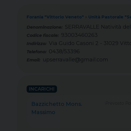
Forania "Vittorio Veneto"
»
Unità Pastorale "S
SERRAVALLE Natività del
93003460263
Codice fiscale:
Via Guido Casoni 2 - 31029 Vitt
Indirizzo:
0438/53396
Telefono:
upserravalle@gmail.com
Email:
INCARICHI
Prevosto Pa
Bazzichetto Mons.
Massimo