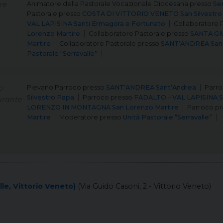
re
Animatore della Pastorale Vocazionale Diocesana
presso
Sem
Pastorale
presso
COSTA DI VITTORIO VENETO San Silvestro
VAL LAPISINA Santi Ermagora e Fortunato
Collaboratore 
Lorenzo Martire
Collaboratore Pastorale
presso
SANTA GIU
Martire
Collaboratore Pastorale
presso
SANT’ANDREA San
Pastorale “Serravalle”
o
Pievano Parroco
presso
SANT’ANDREA Sant’Andrea
Parr
Silvestro Papa
Parroco
presso
FADALTO – VAL LAPISINA S
urante
LORENZO IN MONTAGNA San Lorenzo Martire
Parroco
pr
Martire
Moderatore
presso
Unità Pastorale “Serravalle”
le, Vittorio Veneto)
(Via Guido Casoni, 2 - Vittorio Veneto)