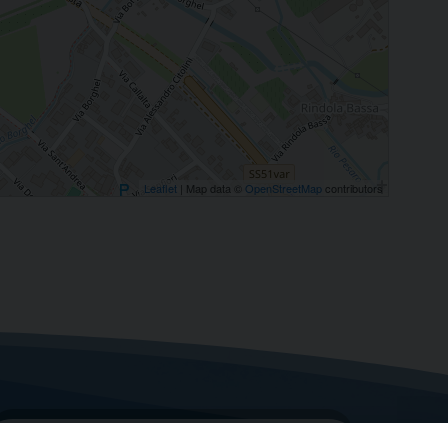
Leaflet
| Map data ©
OpenStreetMap
contributors